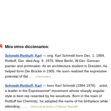
Mira otros diccionarios:
Schmidt-Rottluff, Karl
— orig. Karl Schmidt born Dec. 1, 1884,
Rottluff, Ger. died Aug. 9, 1976, West Berlin, W.Ger. German
painter and printmaker. As an architecture student in Dresden, he
helped form Die Brücke in 1905. He soon realized the expressive
potential of flat …
Universalium
Schmidt-Rottluff, Karl
— born Karl Schmidt (1884 1976) artist;
a leader in the Expressionist* movement whose sharply angular
style is best rep resented by his woodcuts. Born in the town of
Rottluff bei Chemnitz, he adopted the name of his birthplace while
attending… …
Historical dictionary of Weimar Republik