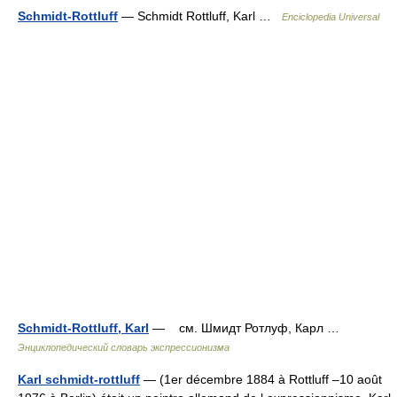
Schmidt-Rottluff
— Schmidt Rottluff, Karl …
Enciclopedia Universal
Schmidt-Rottluff, Karl
— см. Шмидт Ротлуф, Карл …
Энциклопедический словарь экспрессионизма
Karl schmidt-rottluff
— (1er décembre 1884 à Rottluff –10 août