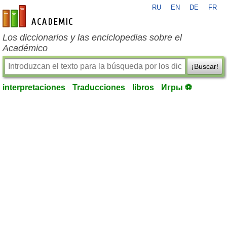
RU
EN
DE
FR
es-academic.com
Los diccionarios y las enciclopedias sobre el
Académico
¡Buscar!
interpretaciones
Traducciones
libros
Игры ⚽