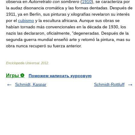
observa en
Autorretrato con sombrero
(
1910
), se caracteriza por
la audaz disonancia cromática y las formas dentadas. Después de
1911, ya en Berlín, sus pinturas y xilografías revelaron su interés
por el
cubismo
y la escultura africana. Aunque sus obras se
habían tornado más convencionales en la década de 1930, los
nazis las declararon, oficialmente, "degeneradas. Después de la
segunda guerra mundial enseñó arte y retomó la pintura, mas su
obra nunca recuperó su fuerza anterior.
Enciclopedia Universal
.
2012
.
Игры ⚽
Поможем написать курсовую
Schmidt, Kaspar
Schmidt-Rottluff