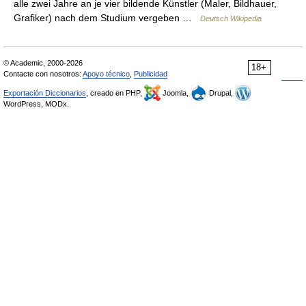
alle zwei Jahre an je vier bildende Künstler (Maler, Bildhauer,
Grafiker) nach dem Studium vergeben …
Deutsch Wikipedia
© Academic, 2000-2026
18+
Contacte con nosotros:
Apoyo técnico
,
Publicidad
Exportación Diccionarios
, creado en PHP,
Joomla,
Drupal,
WordPress, MODx.