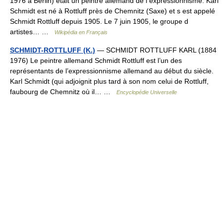
1976 à Berlin) était un peintre allemand de l expressionnisme. Karl
Schmidt est né à Rottluff près de Chemnitz (Saxe) et s est appelé
Schmidt Rottluff depuis 1905. Le 7 juin 1905, le groupe d
artistes… …
Wikipédia en Français
SCHMIDT-ROTTLUFF (K.)
— SCHMIDT ROTTLUFF KARL (1884
1976) Le peintre allemand Schmidt Rottluff est l’un des
représentants de l’expressionnisme allemand au début du siècle.
Karl Schmidt (qui adjoignit plus tard à son nom celui de Rottluff,
faubourg de Chemnitz où il… …
Encyclopédie Universelle